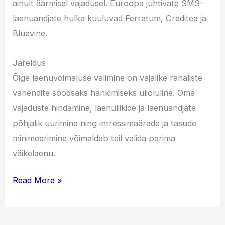
ainult äärmisel vajadusel. Euroopa juhtivate SMS-
laenuandjate hulka kuuluvad Ferratum, Creditea ja
Bluevine.
Järeldus
Õige laenuvõimaluse valimine on vajalike rahaliste
vahendite soodsaks hankimiseks ülioluline. Oma
vajaduste hindamine, laenuliikide ja laenuandjate
põhjalik uurimine ning intressimäärade ja tasude
minimeerimine võimaldab teil valida parima
väikelaenu.
Kuidas
Read More »
Valida
Oma