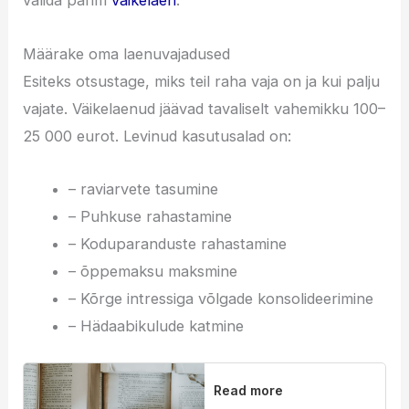
Määrake oma laenuvajadused
Esiteks otsustage, miks teil raha vaja on ja kui palju
vajate. Väikelaenud jäävad tavaliselt vahemikku 100–
25 000 eurot. Levinud kasutusalad on:
– raviarvete tasumine
– Puhkuse rahastamine
– Koduparanduste rahastamine
– õppemaksu maksmine
– Kõrge intressiga võlgade konsolideerimine
– Hädaabikulude katmine
Read more