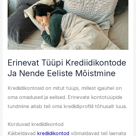
Erinevat Tüüpi Krediidikontode
Ja Nende Eeliste Mõistmine
Krediidikontosid on mitut tüüpi, millest igaühel on
oma omadused ja eelised. Erinevate kontotüüpide
tundmine aitab teil oma krediidiprofiili tõhusalt luua.
Korduvad krediidikontod
Käibeldavad
krediidikontod
võimaldavad teil laenata