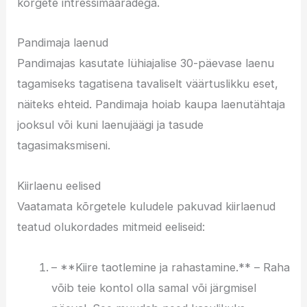
kõrgete intressimääradega.
Pandimaja laenud
Pandimajas kasutate lühiajalise 30-päevase laenu
tagamiseks tagatisena tavaliselt väärtuslikku eset,
näiteks ehteid. Pandimaja hoiab kaupa laenutähtaja
jooksul või kuni laenujäägi ja tasude
tagasimaksmiseni.
Kiirlaenu eelised
Vaatamata kõrgetele kuludele pakuvad kiirlaenud
teatud olukordades mitmeid eeliseid:
– **Kiire taotlemine ja rahastamine.** – Raha
võib teie kontol olla samal või järgmisel