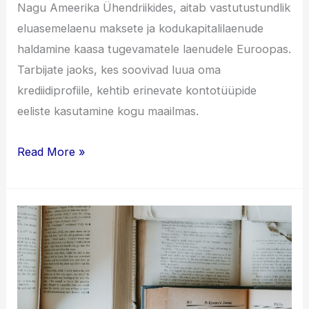
Nagu Ameerika Ühendriikides, aitab vastutustundlik
eluasemelaenu maksete ja kodukapitalilaenude
haldamine kaasa tugevamatele laenudele Euroopas.
Tarbijate jaoks, kes soovivad luua oma
krediidiprofiile, kehtib erinevate kontotüüpide
eeliste kasutamine kogu maailmas.
Erinevat
Read More »
Tüüpi
Krediidikontode
Ja
Nende
Eeliste
Mõistmine