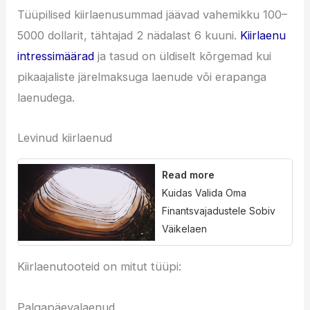
Tüüpilised kiirlaenusummad jäävad vahemikku 100–
5000 dollarit, tähtajad 2 nädalast 6 kuuni.
Kiirlaenu
intressimäärad
ja tasud on üldiselt kõrgemad kui
pikaajaliste järelmaksuga laenude või erapanga
laenudega.
Levinud kiirlaenud
Read more
Kuidas Valida Oma
Finantsvajadustele Sobiv
Väikelaen
Kiirlaenutooteid on mitut tüüpi:
Palgapäevalaenud