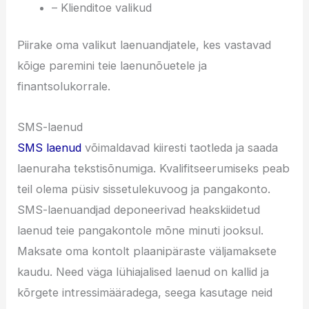
– Klienditoe valikud
Piirake oma valikut laenuandjatele, kes vastavad
kõige paremini teie laenunõuetele ja
finantsolukorrale.
SMS-laenud
SMS laenud
võimaldavad kiiresti taotleda ja saada
laenuraha tekstisõnumiga. Kvalifitseerumiseks peab
teil olema püsiv sissetulekuvoog ja pangakonto.
SMS-laenuandjad deponeerivad heakskiidetud
laenud teie pangakontole mõne minuti jooksul.
Maksate oma kontolt plaanipäraste väljamaksete
kaudu. Need väga lühiajalised laenud on kallid ja
kõrgete intressimääradega, seega kasutage neid