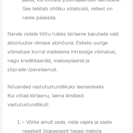
See tekitab ohtliku võlatsükli, millest on
raske pääseda.
Nende riskide tõttu tuleks kiirlaene kasutada vaid
absoluutse viimase abinõuna. Esiteks uurige
võimaluse korral madalama intressiga võimalusi,
nagu krediitkaardid, makseplaanid ja
sõprade-/perelaenud.
Nõuanded vastutustundlikuks laenamiseks
Kui võtad kiirlaenu, laena kindlasti
vastutustundlikult:
– Võtke ainult seda, mida vajate ja saate
reaalselt õigeaegselt tagasi maksta