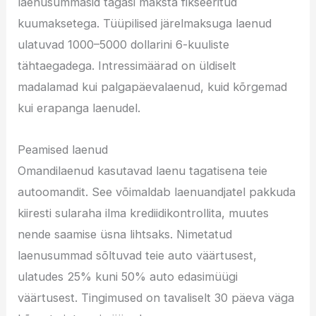
laenusummasid tagasi maksta fikseeritud
kuumaksetega. Tüüpilised järelmaksuga laenud
ulatuvad 1000–5000 dollarini 6-kuuliste
tähtaegadega. Intressimäärad on üldiselt
madalamad kui palgapäevalaenud, kuid kõrgemad
kui erapanga laenudel.
Peamised laenud
Omandilaenud kasutavad laenu tagatisena teie
autoomandit. See võimaldab laenuandjatel pakkuda
kiiresti sularaha ilma krediidikontrollita, muutes
nende saamise üsna lihtsaks. Nimetatud
laenusummad sõltuvad teie auto väärtusest,
ulatudes 25% kuni 50% auto edasimüügi
väärtusest. Tingimused on tavaliselt 30 päeva väga