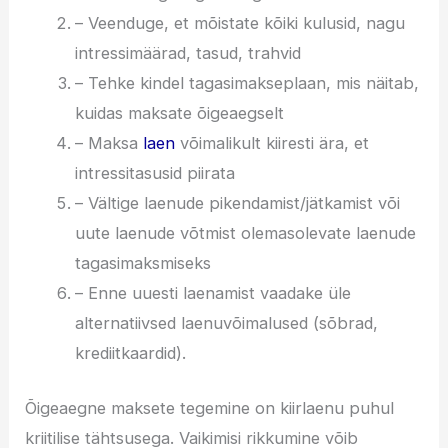
– Veenduge, et mõistate kõiki kulusid, nagu
intressimäärad, tasud, trahvid
– Tehke kindel tagasimakseplaan, mis näitab,
kuidas maksate õigeaegselt
– Maksa
laen
võimalikult kiiresti ära, et
intressitasusid piirata
– Vältige laenude pikendamist/jätkamist või
uute laenude võtmist olemasolevate laenude
tagasimaksmiseks
– Enne uuesti laenamist vaadake üle
alternatiivsed laenuvõimalused (sõbrad,
krediitkaardid).
Õigeaegne maksete tegemine on kiirlaenu puhul
kriitilise tähtsusega. Vaikimisi rikkumine võib