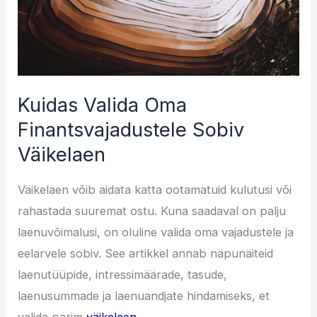
Kuidas Valida Oma
Finantsvajadustele Sobiv
Väikelaen
Väikelaen võib aidata katta ootamatuid kulutusi või
rahastada suuremat ostu. Kuna saadaval on palju
laenuvõimalusi, on oluline valida oma vajadustele ja
eelarvele sobiv. See artikkel annab näpunäiteid
laenutüüpide, intressimäärade, tasude,
laenusummade ja laenuandjate hindamiseks, et
valida parim
väikelaen
.