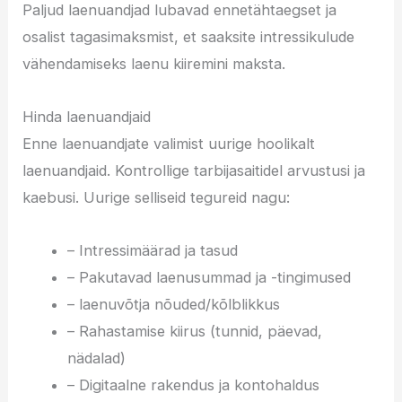
Paljud laenuandjad lubavad ennetähtaegset ja
osalist tagasimaksmist, et saaksite intressikulude
vähendamiseks laenu kiiremini maksta.
Hinda laenuandjaid
Enne laenuandjate valimist uurige hoolikalt
laenuandjaid. Kontrollige tarbijasaitidel arvustusi ja
kaebusi. Uurige selliseid tegureid nagu:
– Intressimäärad ja tasud
– Pakutavad laenusummad ja -tingimused
– laenuvõtja nõuded/kõlblikkus
– Rahastamise kiirus (tunnid, päevad,
nädalad)
– Digitaalne rakendus ja kontohaldus