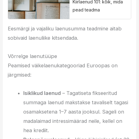
Kiirlaenud 101: kõik, mida
pead teadma
Eesmärgi ja vajaliku laenusumma teadmine aitab
sobivaid laenuliike kitsendada.
Võrrelge laenutüüpe
Peamised väikelaenukategooriad Euroopas on
järgmised:
Isiklikud laenud
– Tagatiseta fikseeritud
summaga laenud makstakse tavaliselt tagasi
osamaksetena 1–7 aasta jooksul. Sageli on
madalaimad intressimäärad neile, kellel on
hea krediit.