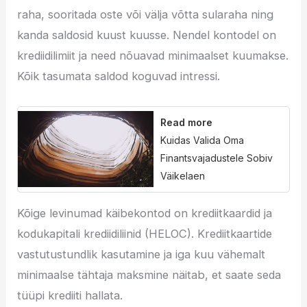
raha, sooritada oste või välja võtta sularaha ning
kanda saldosid kuust kuusse. Nendel kontodel on
krediidilimiit ja need nõuavad minimaalset kuumakse.
Kõik tasumata saldod koguvad intressi.
Read more
Kuidas Valida Oma
Finantsvajadustele Sobiv
Väikelaen
Kõige levinumad käibekontod on krediitkaardid ja
kodukapitali krediidiliinid (HELOC). Krediitkaartide
vastutustundlik kasutamine ja iga kuu vähemalt
minimaalse tähtaja maksmine näitab, et saate seda
tüüpi krediiti hallata.