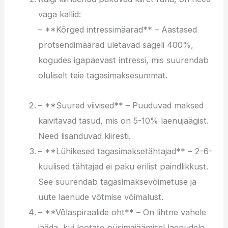
väga kallid:
– **Kõrged intressimäärad** – Aastased
protsendimäärad ületavad sageli 400%,
kogudes igapäevast intressi, mis suurendab
oluliselt teie tagasimaksesummat.
– **Suured viivised** – Puuduvad maksed
käivitavad tasud, mis on 5-10% laenujäägist.
Need lisanduvad kiiresti.
– **Lühikesed tagasimaksetähtajad** – 2–6-
kuulised tähtajad ei paku erilist paindlikkust.
See suurendab tagasimaksevõimetuse ja
uute laenude võtmise võimalust.
– **Võlaspiraalide oht** – On lihtne vahele
jääda, kui lootate püsimajäämisel laenudele.