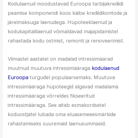
Kodulaenud moodustavad Euroopa tarbijakrediidi
peamise komponendi koos käibe krediidikontode ja
järelmaksuga laenudega. Hüpoteeklaenud ja
kodukapitalilaenud võimaldavad majapidamistel
rahastada kodu ostmist, remonti ja renoveerimist.
Viimastel aastatel on madalad intressimäärad
muutnud muutuva intressimääraga
kodulaenud
Euroopa
turgudel populaarsemaks. Muutuva
intressimääraga hüpoteegid algavad madalama
intressimääraga võrreldes fikseeritud
intressimääraga. See aitab esmakordsetel
koduostjatel lubada oma eluasemeeesmärkide
rahastamiseks suuremaid laenusummasid.