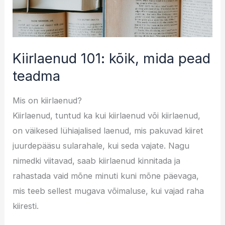
Kiirlaenud 101: kõik, mida pead
teadma
Mis on kiirlaenud?
Kiirlaenud, tuntud ka kui kiirlaenud või kiirlaenud,
on väikesed lühiajalised laenud, mis pakuvad kiiret
juurdepääsu sularahale, kui seda vajate. Nagu
nimedki viitavad, saab kiirlaenud kinnitada ja
rahastada vaid mõne minuti kuni mõne päevaga,
mis teeb sellest mugava võimaluse, kui vajad raha
kiiresti.