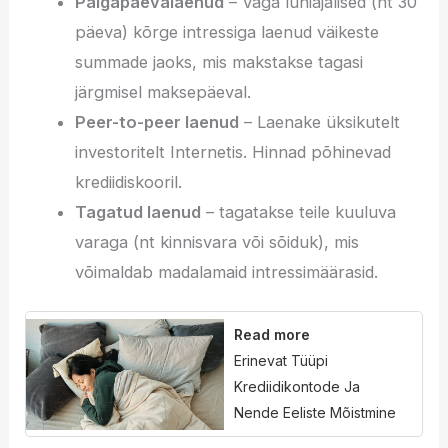
Palgapäevalaenud
– Väga lühiajalised (nt 30
päeva) kõrge intressiga laenud väikeste
summade jaoks, mis makstakse tagasi
järgmisel maksepäeval.
Peer-to-peer laenud
– Laenake üksikutelt
investoritelt Internetis. Hinnad põhinevad
krediidiskooril.
Tagatud laenud
– tagatakse teile kuuluva
varaga (nt kinnisvara või sõiduk), mis
võimaldab madalamaid intressimäärasid.
Read more
Erinevat Tüüpi
Krediidikontode Ja
Nende Eeliste Mõistmine