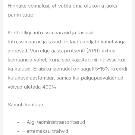
Hinnake võimalusi, et valida oma olukorra jaoks
parim tüüp.
Kontrollige intressimäärasid ja tasusid
Intressimäärad ja tasud on laenuandjate vahel väga
erinevad. Võrrelge aastaprotsenti (APR) mitme
laenuandja vahel, kuna see kajastab nii intresse kui
ka kulusid. Eraisiku laenudel on sageli 5-15% krediidi
kulukuse aastamäär, samas kui palgapäevalaenud
võivad ületada 400%.
Samuti kaaluge:
– Alg-/administraatoritasud
– ettemaksu trahvid