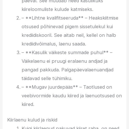
päeval. See muudab need kasulikuks
kiireloomuliste kulude katmiseks.
– **Lihtne kvalifitseeruda** – Heakskiitmise
otsused põhinevad pigem sissetulekul kui
krediidiskooril. See aitab neil, kellel on halb
krediidivõimalus, laenu saada.
– **Kasulik väikeste summade puhul** –
Väikelaenu ei pruugi eralaenu andjad ja
pangad pakkuda. Palgapäevalaenuandjad
täidavad selle tühimiku.
– **Mugav juurdepääs** – Taotlused on
veebivormide kaudu kiired ja laenuotsused on
kiired.
Kiirlaenu kulud ja riskid
Kuigi kiirlaenud pakuvad kiiret raha, on need