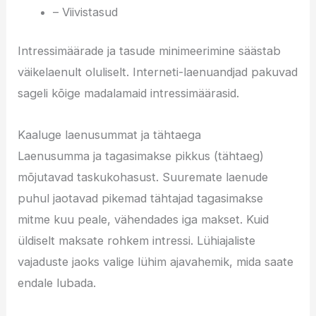
– Viivistasud
Intressimäärade ja tasude minimeerimine säästab
väikelaenult oluliselt. Interneti-laenuandjad pakuvad
sageli kõige madalamaid intressimäärasid.
Kaaluge laenusummat ja tähtaega
Laenusumma ja tagasimakse pikkus (tähtaeg)
mõjutavad taskukohasust. Suuremate laenude
puhul jaotavad pikemad tähtajad tagasimakse
mitme kuu peale, vähendades iga makset. Kuid
üldiselt maksate rohkem intressi. Lühiajaliste
vajaduste jaoks valige lühim ajavahemik, mida saate
endale lubada.