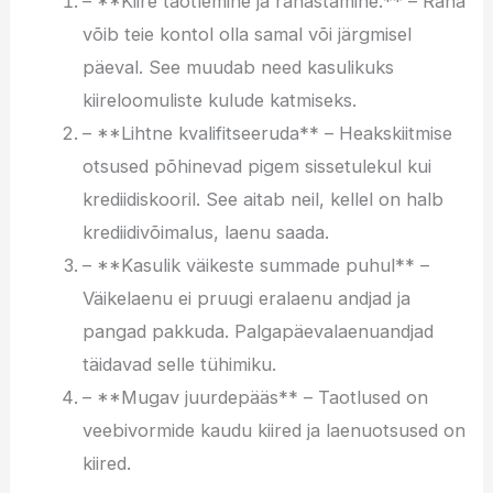
– **Kiire taotlemine ja rahastamine.** – Raha
võib teie kontol olla samal või järgmisel
päeval. See muudab need kasulikuks
kiireloomuliste kulude katmiseks.
– **Lihtne kvalifitseeruda** – Heakskiitmise
otsused põhinevad pigem sissetulekul kui
krediidiskooril. See aitab neil, kellel on halb
krediidivõimalus, laenu saada.
– **Kasulik väikeste summade puhul** –
Väikelaenu ei pruugi eralaenu andjad ja
pangad pakkuda. Palgapäevalaenuandjad
täidavad selle tühimiku.
– **Mugav juurdepääs** – Taotlused on
veebivormide kaudu kiired ja laenuotsused on
kiired.