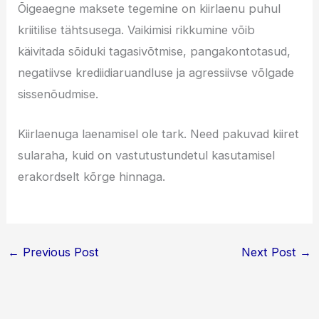
Õigeaegne maksete tegemine on kiirlaenu puhul
kriitilise tähtsusega. Vaikimisi rikkumine võib
käivitada sõiduki tagasivõtmise, pangakontotasud,
negatiivse krediidiaruandluse ja agressiivse võlgade
sissenõudmise.
Kiirlaenuga laenamisel ole tark. Need pakuvad kiiret
sularaha, kuid on vastutustundetul kasutamisel
erakordselt kõrge hinnaga.
←
Previous Post
Next Post
→