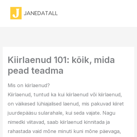
Skip
to
content
Kiirlaenud 101: kõik, mida
pead teadma
Mis on kiirlaenud?
Kiirlaenud, tuntud ka kui kiirlaenud või kiirlaenud,
on väikesed lühiajalised laenud, mis pakuvad kiiret
juurdepääsu sularahale, kui seda vajate. Nagu
nimedki viitavad, saab kiirlaenud kinnitada ja
rahastada vaid mõne minuti kuni mõne päevaga,