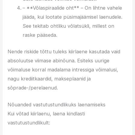
– **Võlaspiraalide oht** – On lihtne vahele
jääda, kui lootate püsimajäämisel laenudele.
See tekitab ohtliku võlatsükli, millest on
raske pääseda.
Nende riskide tõttu tuleks kiirlaene kasutada vaid
absoluutse viimase abinõuna. Esiteks uurige
võimaluse korral madalama intressiga võimalusi,
nagu krediitkaardid, makseplaanid ja
sõprade-/perelaenud.
Nõuanded vastutustundlikuks laenamiseks
Kui võtad kiirlaenu, laena kindlasti
vastutustundlikult: