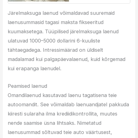
Järelmaksuga laenud võimaldavad suuremaid
laenusummasid tagasi maksta fikseeritud
kuumaksetega. Tüüpilised järelmaksuga laenud
ulatuvad 1000–5000 dollarini 6-kuuliste
tähtaegadega. Intressimäärad on üldiselt
madalamad kui palgapäevalaenud, kuid kõrgemad
kui erapanga laenudel.
Peamised laenud
Omandilaenud kasutavad laenu tagatisena teie
autoomandit. See võimaldab laenuandjatel pakkuda
kiiresti sularaha ilma krediidikontrollita, muutes
nende saamise üsna lihtsaks. Nimetatud
laenusummad sõltuvad teie auto väärtusest,