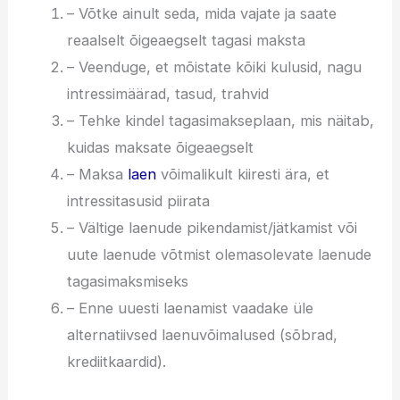
– Võtke ainult seda, mida vajate ja saate
reaalselt õigeaegselt tagasi maksta
– Veenduge, et mõistate kõiki kulusid, nagu
intressimäärad, tasud, trahvid
– Tehke kindel tagasimakseplaan, mis näitab,
kuidas maksate õigeaegselt
– Maksa
laen
võimalikult kiiresti ära, et
intressitasusid piirata
– Vältige laenude pikendamist/jätkamist või
uute laenude võtmist olemasolevate laenude
tagasimaksmiseks
– Enne uuesti laenamist vaadake üle
alternatiivsed laenuvõimalused (sõbrad,
krediitkaardid).