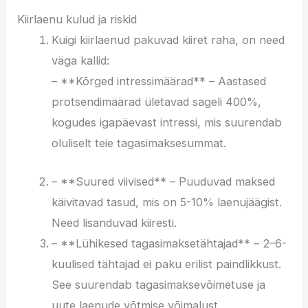
Kiirlaenu kulud ja riskid
Kuigi kiirlaenud pakuvad kiiret raha, on need
väga kallid:
– **Kõrged intressimäärad** – Aastased
protsendimäärad ületavad sageli 400%,
kogudes igapäevast intressi, mis suurendab
oluliselt teie tagasimaksesummat.
– **Suured viivised** – Puuduvad maksed
käivitavad tasud, mis on 5-10% laenujäägist.
Need lisanduvad kiiresti.
– **Lühikesed tagasimaksetähtajad** – 2–6-
kuulised tähtajad ei paku erilist paindlikkust.
See suurendab tagasimaksevõimetuse ja
uute laenude võtmise võimalust.