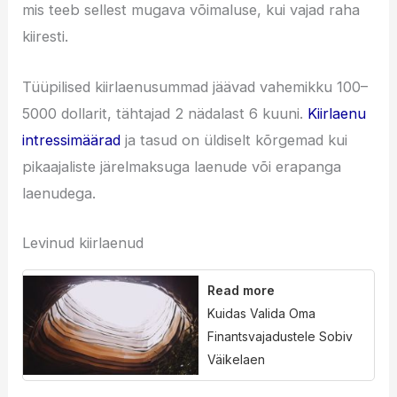
mis teeb sellest mugava võimaluse, kui vajad raha
kiiresti.
Tüüpilised kiirlaenusummad jäävad vahemikku 100–
5000 dollarit, tähtajad 2 nädalast 6 kuuni.
Kiirlaenu
intressimäärad
ja tasud on üldiselt kõrgemad kui
pikaajaliste järelmaksuga laenude või erapanga
laenudega.
Levinud kiirlaenud
Read more
Kuidas Valida Oma
Finantsvajadustele Sobiv
Väikelaen