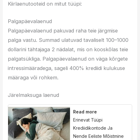
Kiirlaenutooteid on mitut tüüpi:
Palgapäevalaenud
Palgapäevalaenud pakuvad raha teie järgmise
palga vastu. Summad ulatuvad tavaliselt 100–1000
dollarini tähtajaga 2 nädalat, mis on kooskõlas teie
palgatsükliga. Palgapäevalaenud on väga kõrgete
intressimääradega, sageli 400% krediidi kulukuse
määraga või rohkem.
Järelmaksuga laenud
Read more
Erinevat Tüüpi
Krediidikontode Ja
Nende Eeliste Mõistmine